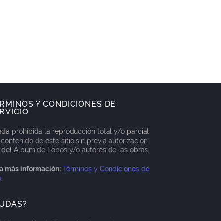
RMINOS Y CONDICIONES DE
RVICIO
da prohibida la reproducción total y/o parcial
 contenido de este sitio sin previa autorización
 del Álbum de Lobos y/o autores de las obras.
a más información:
Términos y Condiciones de
o
.
UDAS?