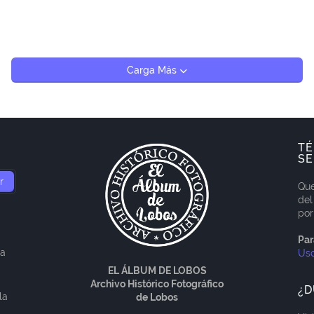
Carga Más
TÉ
SE
Que
del
por
Par
ía
Us
EL ÁLBUM DE LOBOS
Archivo Histórico Fotográfico
¿D
la
de Lobos