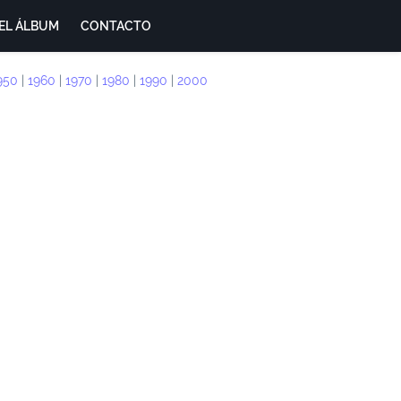
EL ÁLBUM
CONTACTO
950
|
1960
|
1970
|
1980
|
1990
|
2000