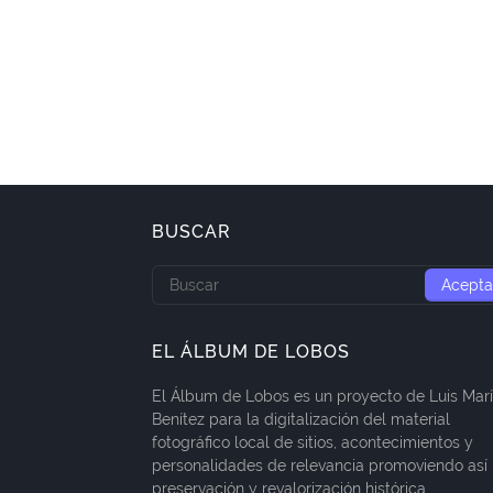
BUSCAR
EL ÁLBUM DE LOBOS
El Álbum de Lobos es un proyecto de Luis Mar
Benítez para la digitalización del material
fotográfico local de sitios, acontecimientos y
personalidades de relevancia promoviendo así 
preservación y revalorización histórica.