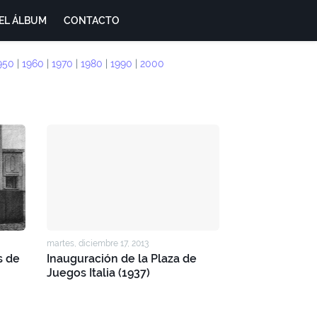
EL ÁLBUM
CONTACTO
950
|
1960
|
1970
|
1980
|
1990
|
2000
martes, diciembre 17, 2013
s de
Inauguración de la Plaza de
Juegos Italia (1937)