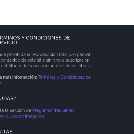
RMINOS Y CONDICIONES DE
RVICIO
da prohibida la reproducción total y/o parcial
 contenido de este sitio sin previa autorización
 del Álbum de Lobos y/o autores de las obras.
a más información:
Términos y Condiciones de
o
.
UDAS?
itá la sección de
Preguntas frecuentes
re el uso de imágenes
SITAS