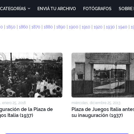
CATEGORÍAS
ENVIÁ TU ARCHIVO
FOTÓGRAFOS
SOBRE 
40
|
1850
|
1860
|
1870
|
1880
|
1890
|
1900
|
1910
|
1920
|
1930
|
1940
|
1
, enero 25, 2018
miércoles, diciembre 25, 2013
guración de la Plaza de
Plaza de Juegos Italia ante
os Italia (1937)
su inauguración (1937)