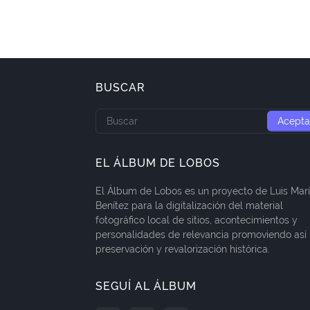
BUSCAR
EL ÁLBUM DE LOBOS
El Álbum de Lobos es un proyecto de Luis Mar
Benítez para la digitalización del material
fotográfico local de sitios, acontecimientos y
personalidades de relevancia promoviendo así 
preservación y revalorización histórica.
SEGUÍ AL ÁLBUM