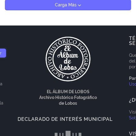
Carga Más
TÉ
SE
Que
del
por
Par
ía
Us
EL ÁLBUM DE LOBOS
Archivo Histórico Fotográfico
¿D
la
de Lobos
Vis
Sob
DECLARADO DE INTERÉS MUNICIPAL
VI