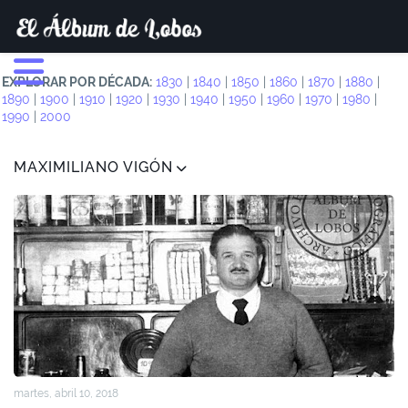
EXPLORAR POR DÉCADA:
1830
|
1840
|
1850
|
1860
|
1870
|
1880
|
1890
|
1900
|
1910
|
1920
|
1930
|
1940
|
1950
|
1960
|
1970
|
1980
|
1990
|
2000
MAXIMILIANO VIGÓN
martes, abril 10, 2018