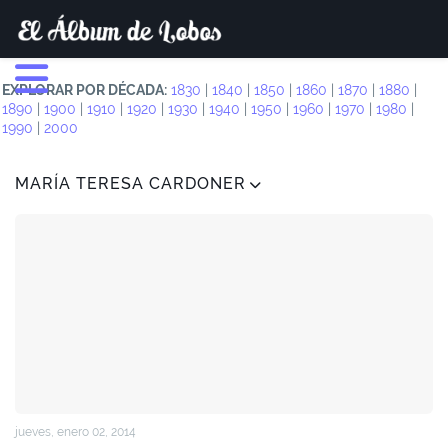
EXPLORAR POR DÉCADA:
1830
|
1840
|
1850
|
1860
|
1870
|
1880
|
1890
|
1900
|
1910
|
1920
|
1930
|
1940
|
1950
|
1960
|
1970
|
1980
|
1990
|
2000
MARÍA TERESA CARDONER
jueves, enero 02, 2014