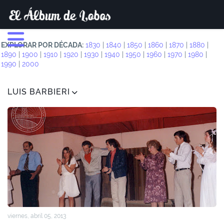
EXPLORAR POR DÉCADA:
1830
|
1840
|
1850
|
1860
|
1870
|
1880
|
1890
|
1900
|
1910
|
1920
|
1930
|
1940
|
1950
|
1960
|
1970
|
1980
|
1990
|
2000
LUIS BARBIERI
viernes, abril 05, 2013