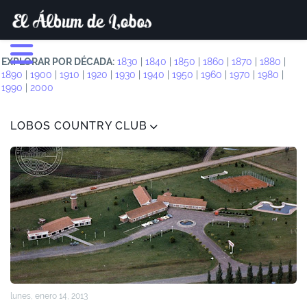
EXPLORAR POR DÉCADA:
1830
|
1840
|
1850
|
1860
|
1870
|
1880
|
1890
|
1900
|
1910
|
1920
|
1930
|
1940
|
1950
|
1960
|
1970
|
1980
|
1990
|
2000
LOBOS COUNTRY CLUB
lunes, enero 14, 2013