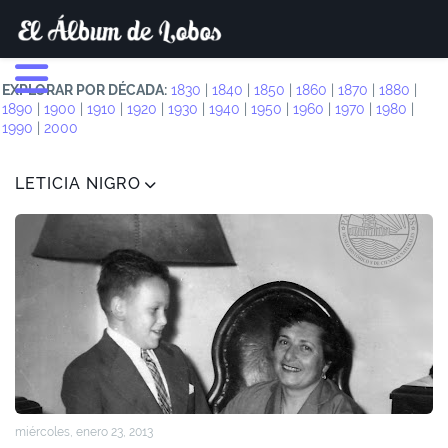
EXPLORAR POR DÉCADA:
1830
|
1840
|
1850
|
1860
|
1870
|
1880
|
1890
|
1900
|
1910
|
1920
|
1930
|
1940
|
1950
|
1960
|
1970
|
1980
|
1990
|
2000
LETICIA NIGRO
miércoles, enero 23, 2013