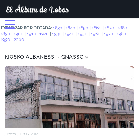
EXPLORAR POR DÉCADA:
1830
|
1840
|
1850
|
1860
|
1870
|
1880
|
1890
|
1900
|
1910
|
1920
|
1930
|
1940
|
1950
|
1960
|
1970
|
1980
|
1990
|
2000
KIOSKO ALBANESSI - GNASSO
jueves, julio 17, 2014