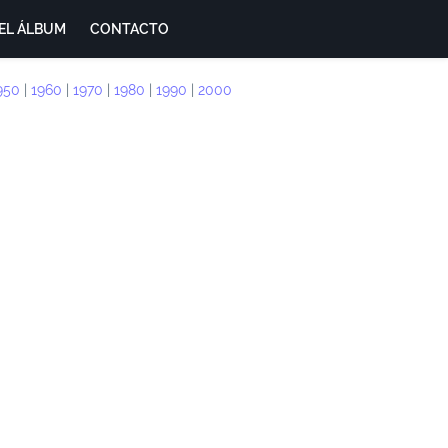
EL ÁLBUM
CONTACTO
950
|
1960
|
1970
|
1980
|
1990
|
2000