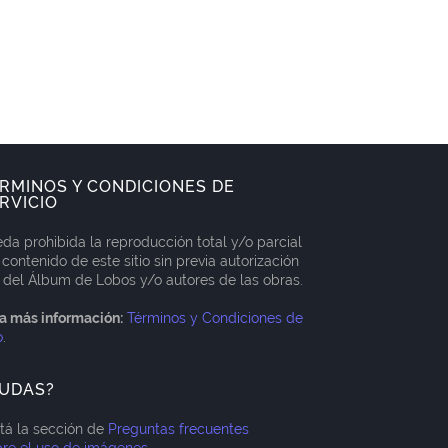
RMINOS Y CONDICIONES DE
RVICIO
da prohibida la reproducción total y/o parcial
 contenido de este sitio sin previa autorización
 del Álbum de Lobos y/o autores de las obras.
a más información:
Términos y Condiciones de
o
.
UDAS?
itá la sección de
Preguntas frecuentes