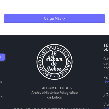
Carga Más
TÉ
SE
Que
del
por
Par
ía
Us
EL ÁLBUM DE LOBOS
Archivo Histórico Fotográfico
¿D
la
de Lobos
Vis