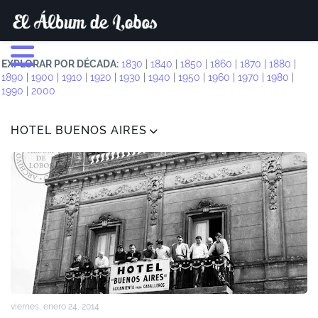
EXPLORAR POR DÉCADA:
1830
|
1840
|
1850
|
1860
|
1870
|
1880
|
1890
|
1900
|
1910
|
1920
|
1930
|
1940
|
1950
|
1960
|
1970
|
1980
|
1990
|
2000
HOTEL BUENOS AIRES
viernes, enero 24, 2014