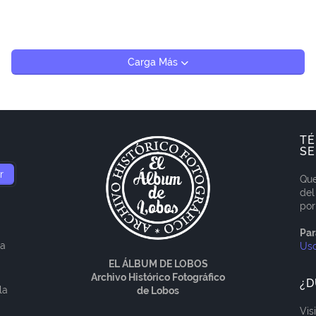
Carga Más
TÉ
SE
Que
del
por
Par
ía
Us
EL ÁLBUM DE LOBOS
Archivo Histórico Fotográfico
¿D
la
de Lobos
Vis