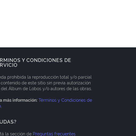
RMINOS Y CONDICIONES DE
RVICIO
da prohibida la reproducción total y/o parcial
 contenido de este sitio sin previa autorización
 del Álbum de Lobos y/o autores de las obras.
a más información:
Términos y Condiciones de
o
.
UDAS?
itá la sección de
Preguntas frecuentes