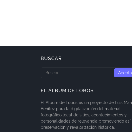
BUSCAR
EL ÁLBUM DE LOBOS
El Álbum de Lobos es un proyecto de Luis Mar
Benítez para la digitalización del material
fotográfico local de sitios, acontecimientos y
personalidades de relevancia promoviendo así 
preservación y revalorización histórica.