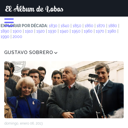
EXPLORAR POR DÉCADA:
1830
|
1840
|
1850
|
1860
|
1870
|
1880
|
1890
|
1900
|
1910
|
1920
|
1930
|
1940
|
1950
|
1960
|
1970
|
1980
|
1990
|
2000
GUSTAVO SOBRERO
domingo, enero 06, 2013