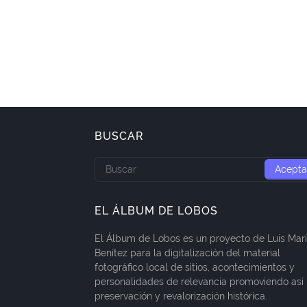
BUSCAR
EL ÁLBUM DE LOBOS
El Álbum de Lobos es un proyecto de Luis Mar
Benítez para la digitalización del material
fotográfico local de sitios, acontecimientos y
personalidades de relevancia promoviendo así 
preservación y revalorización histórica.