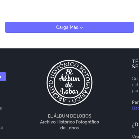
Carga Más
TÉ
SE
Que
del
por
Par
ía
Us
EL ÁLBUM DE LOBOS
Archivo Histórico Fotográfico
¿D
la
de Lobos
Vis