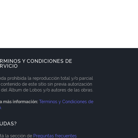
RMINOS Y CONDICIONES DE
RVICIO
da prohibida la reproducción total y/o parcial
 contenido de este sitio sin previa autorización
 del Álbum de Lobos y/o autores de las obras.
a más información:
Términos y Condiciones de
o
.
UDAS?
itá la sección de
Preguntas frecuentes