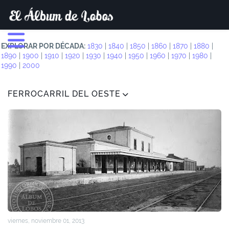
EXPLORAR POR DÉCADA:
1830
|
1840
|
1850
|
1860
|
1870
|
1880
|
1890
|
1900
|
1910
|
1920
|
1930
|
1940
|
1950
|
1960
|
1970
|
1980
|
1990
|
2000
FERROCARRIL DEL OESTE
viernes, noviembre 01, 2013