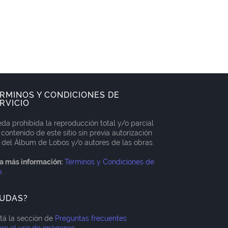
RMINOS Y CONDICIONES DE
RVICIO
da prohibida la reproducción total y/o parcial
 contenido de este sitio sin previa autorización
 del Álbum de Lobos y/o autores de las obras.
a más información:
Términos y Condiciones de
o
.
UDAS?
itá la sección de
Preguntas frecuentes