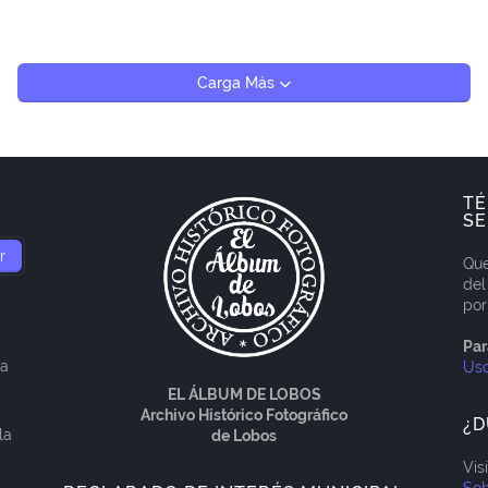
Carga Más
TÉ
SE
Que
del
por
Par
ía
Us
EL ÁLBUM DE LOBOS
Archivo Histórico Fotográfico
¿D
la
de Lobos
Vis