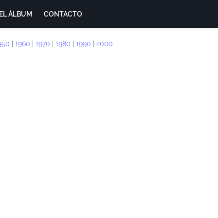
EL ÁLBUM
CONTACTO
950
|
1960
|
1970
|
1980
|
1990
|
2000