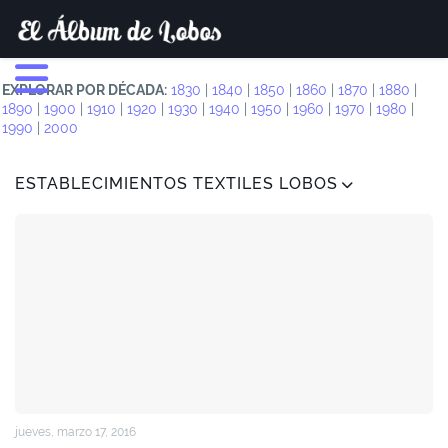
EXPLORAR POR DÉCADA:
1830
|
1840
|
1850
|
1860
|
1870
|
1880
|
1890
|
1900
|
1910
|
1920
|
1930
|
1940
|
1950
|
1960
|
1970
|
1980
|
1990
|
2000
ESTABLECIMIENTOS TEXTILES LOBOS
jueves, marzo 17, 2016