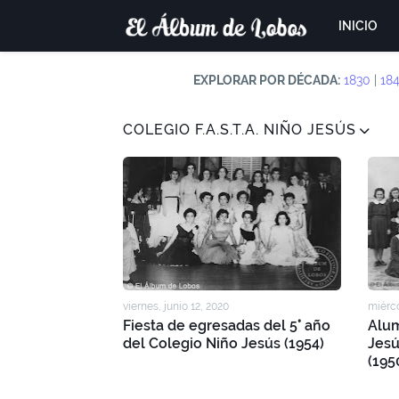
INICIO
EXPLORAR POR DÉCADA:
1830
|
18
COLEGIO F.A.S.T.A. NIÑO JESÚS
viernes, junio 12, 2020
miérco
Fiesta de egresadas del 5° año
Alum
del Colegio Niño Jesús (1954)
Jesú
(195