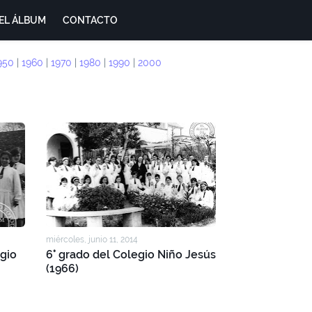
EL ÁLBUM
CONTACTO
950
|
1960
|
1970
|
1980
|
1990
|
2000
miércoles, junio 11, 2014
gio
6° grado del Colegio Niño Jesús
(1966)