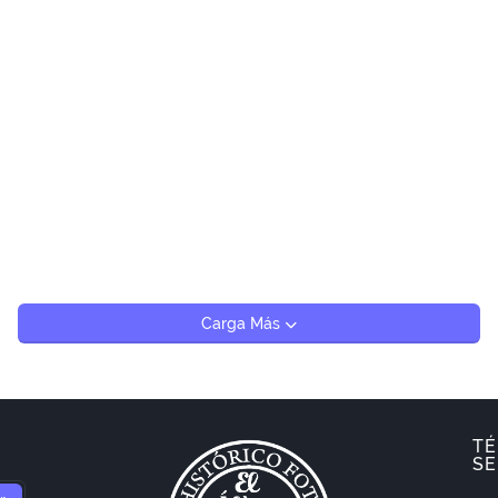
Carga Más
TÉ
SE