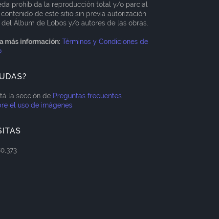
da prohibida la reproducción total y/o parcial
 contenido de este sitio sin previa autorización
 del Álbum de Lobos y/o autores de las obras.
a más información:
Términos y Condiciones de
o
.
UDAS?
itá la sección de
Preguntas frecuentes
re el uso de imágenes
SITAS
80,373