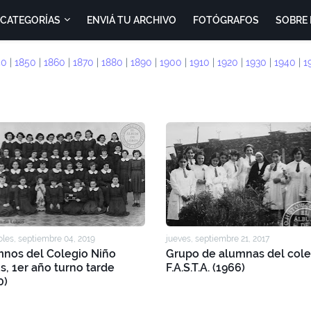
CATEGORÍAS
ENVIÁ TU ARCHIVO
FOTÓGRAFOS
SOBRE 
40
|
1850
|
1860
|
1870
|
1880
|
1890
|
1900
|
1910
|
1920
|
1930
|
1940
|
1
les, septiembre 04, 2019
jueves, septiembre 21, 2017
nos del Colegio Niño
Grupo de alumnas del cole
s, 1er año turno tarde
F.A.S.T.A. (1966)
0)