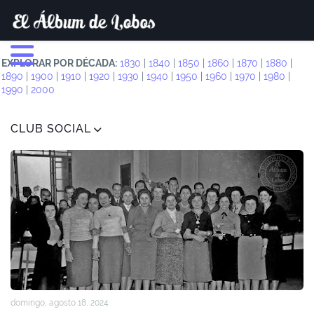
EXPLORAR POR DÉCADA:
1830
|
1840
|
1850
|
1860
|
1870
|
1880
|
1890
|
1900
|
1910
|
1920
|
1930
|
1940
|
1950
|
1960
|
1970
|
1980
|
1990
|
2000
CLUB SOCIAL
domingo, agosto 18, 2024