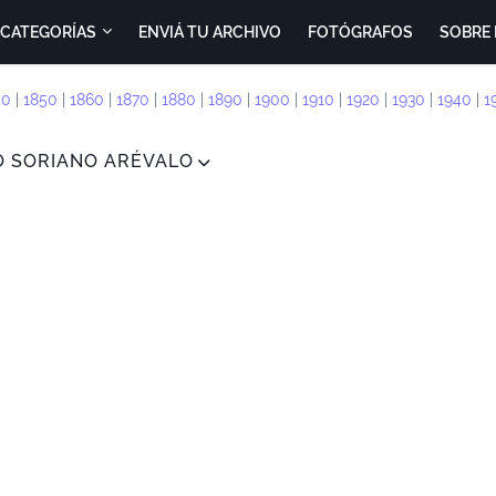
CATEGORÍAS
ENVIÁ TU ARCHIVO
FOTÓGRAFOS
SOBRE 
40
|
1850
|
1860
|
1870
|
1880
|
1890
|
1900
|
1910
|
1920
|
1930
|
1940
|
1
O SORIANO ARÉVALO