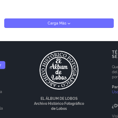
Carga Más
TÉ
SE
Que
del
por
Par
ía
Us
EL ÁLBUM DE LOBOS
Archivo Histórico Fotográfico
¿D
la
de Lobos
Vis