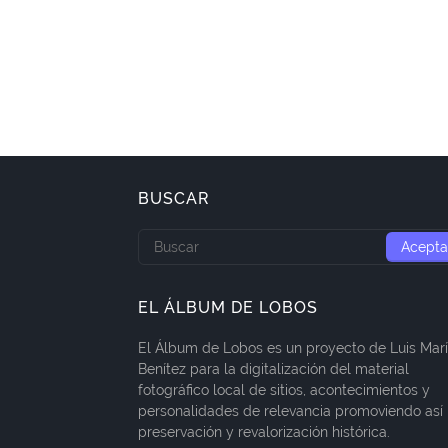
BUSCAR
EL ÁLBUM DE LOBOS
El Álbum de Lobos es un proyecto de Luis Mar
Benítez para la digitalización del material
fotográfico local de sitios, acontecimientos y
personalidades de relevancia promoviendo así 
preservación y revalorización histórica.