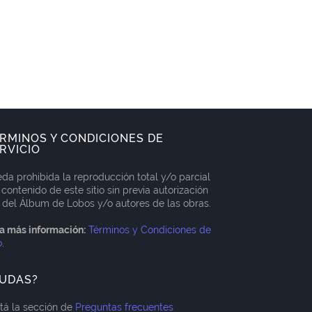
RMINOS Y CONDICIONES DE
RVICIO
da prohibida la reproducción total y/o parcial
 contenido de este sitio sin previa autorización
 del Álbum de Lobos y/o autores de las obras.
a más información:
Términos y Condiciones de
o
.
UDAS?
itá la sección de
Preguntas frecuentes