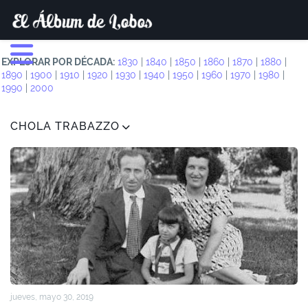
EXPLORAR POR DÉCADA:
1830
|
1840
|
1850
|
1860
|
1870
|
1880
|
1890
|
1900
|
1910
|
1920
|
1930
|
1940
|
1950
|
1960
|
1970
|
1980
|
1990
|
2000
CHOLA TRABAZZO
jueves, mayo 30, 2019