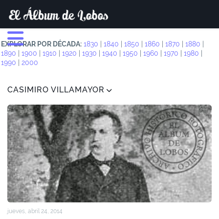
EXPLORAR POR DÉCADA:
1830
|
1840
|
1850
|
1860
|
1870
|
1880
|
1890
|
1900
|
1910
|
1920
|
1930
|
1940
|
1950
|
1960
|
1970
|
1980
|
1990
|
2000
CASIMIRO VILLAMAYOR
jueves, abril 24, 2014