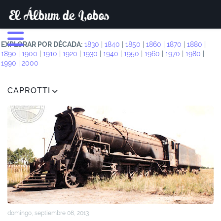
EXPLORAR POR DÉCADA:
1830
|
1840
|
1850
|
1860
|
1870
|
1880
|
1890
|
1900
|
1910
|
1920
|
1930
|
1940
|
1950
|
1960
|
1970
|
1980
|
1990
|
2000
CAPROTTI
domingo, septiembre 08, 2013