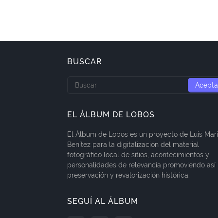
BUSCAR
EL ÁLBUM DE LOBOS
El Álbum de Lobos es un proyecto de Luis Mar
Benítez para la digitalización del material
fotográfico local de sitios, acontecimientos y
personalidades de relevancia promoviendo así 
preservación y revalorización histórica.
SEGUÍ AL ÁLBUM