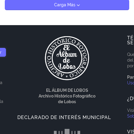
Carga Más
TÉ
SE
Que
del
por
Par
ía
Us
EL ÁLBUM DE LOBOS
Archivo Histórico Fotográfico
¿D
la
de Lobos
Vis
Sob
DECLARADO DE INTERÉS MUNICIPAL
VI