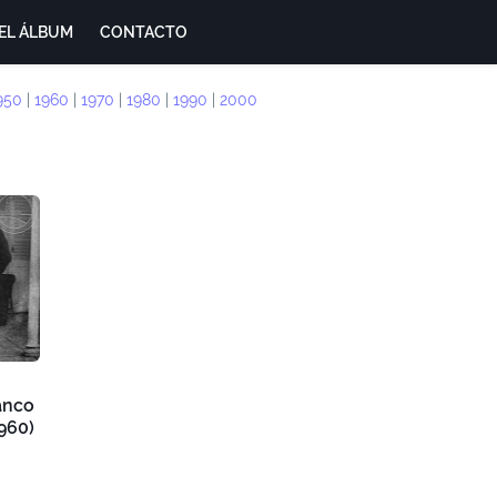
EL ÁLBUM
CONTACTO
950
|
1960
|
1970
|
1980
|
1990
|
2000
anco
960)