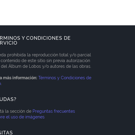
RMINOS Y CONDICIONES DE
RVICIO
da prohibida la reproducción total y/o parcial
 contenido de este sitio sin previa autorización
 del Álbum de Lobos y/o autores de las obras.
a más información:
Términos y Condiciones de
o
.
UDAS?
itá la sección de
Preguntas frecuentes
re el uso de imágenes
SITAS