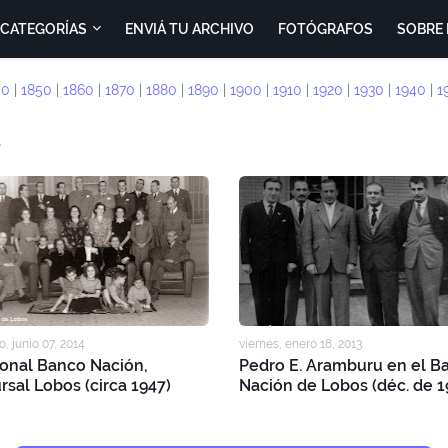
CATEGORÍAS
ENVIÁ TU ARCHIVO
FOTÓGRAFOS
SOBRE 
40
|
1850
|
1860
|
1870
|
1880
|
1890
|
1900
|
1910
|
1920
|
1930
|
1940
|
1
, junio 07, 2014
viernes, enero 18, 2013
onal Banco Nación,
Pedro E. Aramburu en el B
rsal Lobos (circa 1947)
Nación de Lobos (déc. de 1