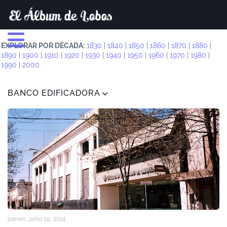
EXPLORAR POR DÉCADA:
1830
|
1840
|
1850
|
1860
|
1870
|
1880
|
1890
|
1900
|
1910
|
1920
|
1930
|
1940
|
1950
|
1960
|
1970
|
1980
|
1990
|
2000
BANCO EDIFICADORA
jueves, junio 19, 2014