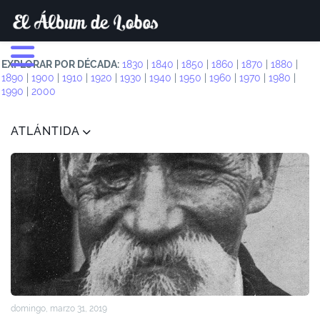
EXPLORAR POR DÉCADA:
1830
|
1840
|
1850
|
1860
|
1870
|
1880
|
1890
|
1900
|
1910
|
1920
|
1930
|
1940
|
1950
|
1960
|
1970
|
1980
|
1990
|
2000
ATLÁNTIDA
domingo, marzo 31, 2019