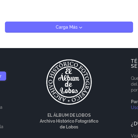
Carga Más
TÉ
SE
Que
del
por
Par
ía
Us
EL ÁLBUM DE LOBOS
Archivo Histórico Fotográfico
¿D
la
de Lobos
Vis