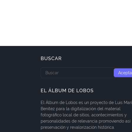
BUSCAR
EL ÁLBUM DE LOBOS
El Álbum de Lobos es un proyecto de Luis Mar
Benítez para la digitalización del material
fotográfico local de sitios, acontecimientos y
personalidades de relevancia promoviendo así 
preservación y revalorización histórica.