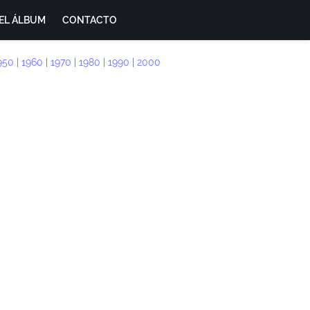
EL ÁLBUM
CONTACTO
950
|
1960
|
1970
|
1980
|
1990
|
2000