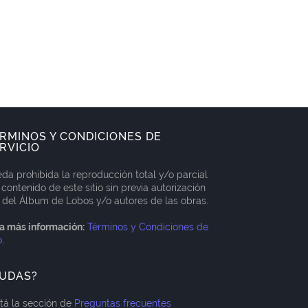
RMINOS Y CONDICIONES DE
RVICIO
da prohibida la reproducción total y/o parcial
 contenido de este sitio sin previa autorización
 del Álbum de Lobos y/o autores de las obras.
a más información:
Términos y Condiciones de
o
.
UDAS?
itá la sección de
Preguntas frecuentes