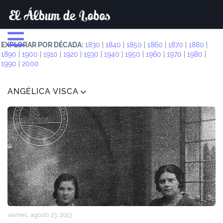
EXPLORAR POR DÉCADA:
1830
|
1840
|
1850
|
1860
|
1870
|
1880
|
1890
|
1900
|
1910
|
1920
|
1930
|
1940
|
1950
|
1960
|
1970
|
1980
|
1990
|
2000
ANGÉLICA VISCA
viernes, agosto 23, 2013