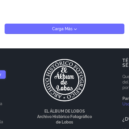
Carga Más
TÉ
SE
Que
del
por
Par
ía
Us
EL ÁLBUM DE LOBOS
Archivo Histórico Fotográfico
¿D
la
de Lobos