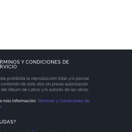
RMINOS Y CONDICIONES DE
RVICIO
da prohibida la reproducción total y/o parcial
 contenido de este sitio sin previa autorización
 del Álbum de Lobos y/o autores de las obras.
a más información:
Términos y Condiciones de
o
.
UDAS?