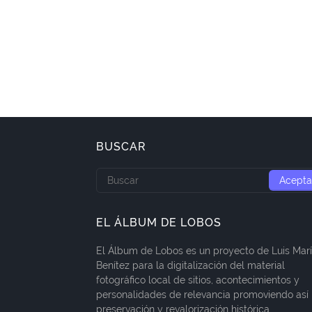
BUSCAR
EL ÁLBUM DE LOBOS
El Álbum de Lobos es un proyecto de Luis Mar
Benítez para la digitalización del material
fotográfico local de sitios, acontecimientos y
personalidades de relevancia promoviendo así 
preservación y revalorización histórica.