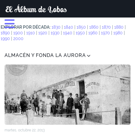
EXPLORAR POR DÉCADA:
1830
|
1840
|
1850
|
1860
|
1870
|
1880
|
1890
|
1900
|
1910
|
1920
|
1930
|
1940
|
1950
|
1960
|
1970
|
1980
|
1990
|
2000
ALMACÉN Y FONDA LA AURORA
martes, octubre 22, 2013