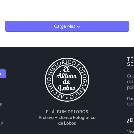
Carga Más
TÉ
SE
Que
del
por
Par
ía
Us
EL ÁLBUM DE LOBOS
Archivo Histórico Fotográfico
¿D
la
de Lobos
Vis