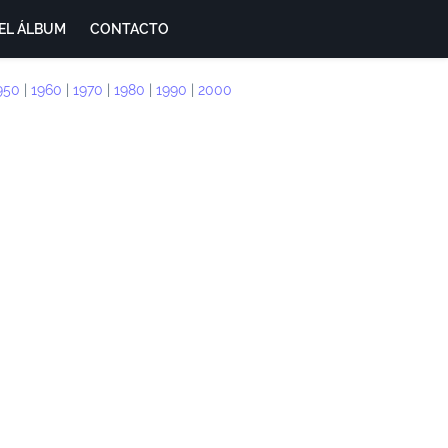
EL ÁLBUM
CONTACTO
950
|
1960
|
1970
|
1980
|
1990
|
2000