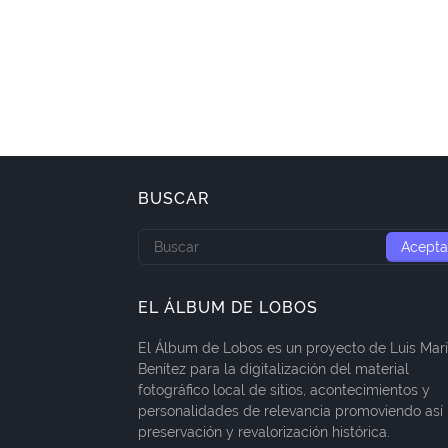
BUSCAR
EL ÁLBUM DE LOBOS
El Álbum de Lobos es un proyecto de Luis Mar
Benítez para la digitalización del material
fotográfico local de sitios, acontecimientos y
personalidades de relevancia promoviendo así 
preservación y revalorización histórica.