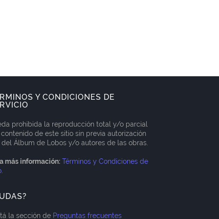
RMINOS Y CONDICIONES DE
RVICIO
da prohibida la reproducción total y/o parcial
 contenido de este sitio sin previa autorización
 del Álbum de Lobos y/o autores de las obras.
a más información:
Términos y Condiciones de
o
.
UDAS?
itá la sección de
Preguntas frecuentes