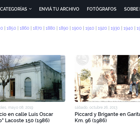
CATEGORÍAS
ENVIÁ TU ARCHIVO
FOTÓGRAFOS
SOBRE 
40
|
1850
|
1860
|
1870
|
1880
|
1890
|
1900
|
1910
|
1920
|
1930
|
1940
|
1
les, mayo 08, 2019
sábado, octubre 26, 2013
icio en calle Luis Oscar
Piccard y Brigante en Garit
o" Lacoste 150 (1986)
Km. 96 (1986)