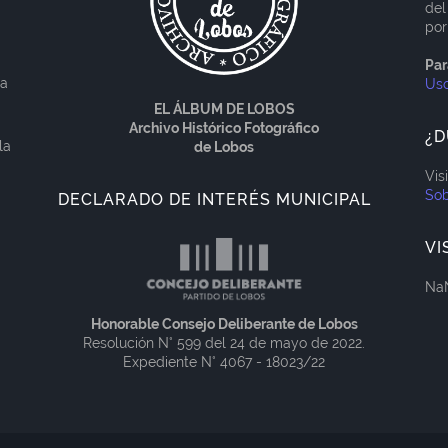
del
por
Par
ía
Us
EL ÁLBUM DE LOBOS
Archivo Histórico Fotográfico
¿D
la
de Lobos
Vis
Sob
DECLARADO DE INTERÉS MUNICIPAL
VI
Na
Honorable Consejo Deliberante de Lobos
Resolución N° 599 del 24 de mayo de 2022.
Expediente N° 4067 - 18023/22