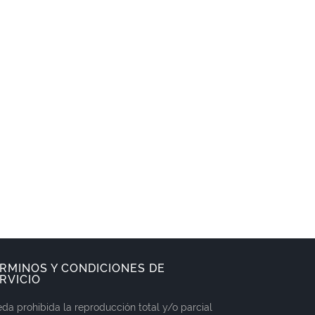
RMINOS Y CONDICIONES DE
RVICIO
da prohibida la reproducción total y/o parcial