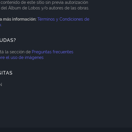
 contenido de este sitio sin previa autorización
 del Álbum de Lobos y/o autores de las obras.
a más información:
Términos y Condiciones de
o
.
UDAS?
itá la sección de
Preguntas frecuentes
re el uso de imágenes
SITAS
N