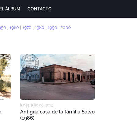
EL ÁLBUM
CONTACTO
950
|
1960
|
1970
|
1980
|
1990
|
2000
lunes, julio 08, 2013
a
Antigua casa de la familia Salvo
(1986)