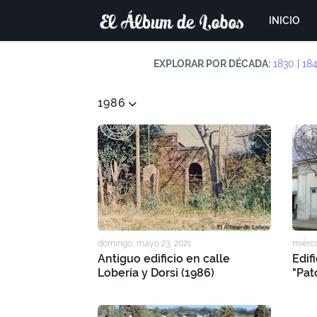
INICIO
EXPLORAR POR DÉCADA:
1830
|
18
1986
domingo, mayo 23, 2021
miérco
Antiguo edificio en calle
Edif
Lobería y Dorsi (1986)
"Pat