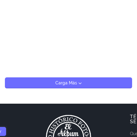
Carga Más
TÉ
SE
Que