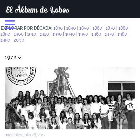
EXPLORAR POR DÉCADA:
1830
|
1840
|
1850
|
1860
|
1870
|
1880
|
1890
|
1900
|
1910
|
1920
|
1930
|
1940
|
1950
|
1960
|
1970
|
1980
|
1990
|
2000
1972
miércoles, julio 26, 2017