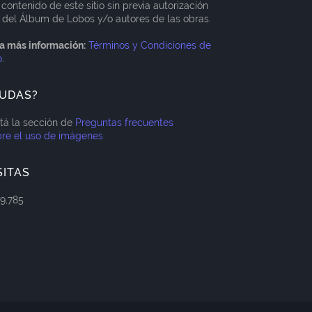
 contenido de este sitio sin previa autorización
 del Álbum de Lobos y/o autores de las obras.
a más información:
Términos y Condiciones de
o
.
UDAS?
itá la sección de
Preguntas frecuentes
re el uso de imágenes
SITAS
79,785