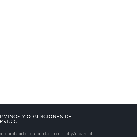
RMINOS Y CONDICIONES DE
RVICIO
da prohibida la reproducción total y/o parcial