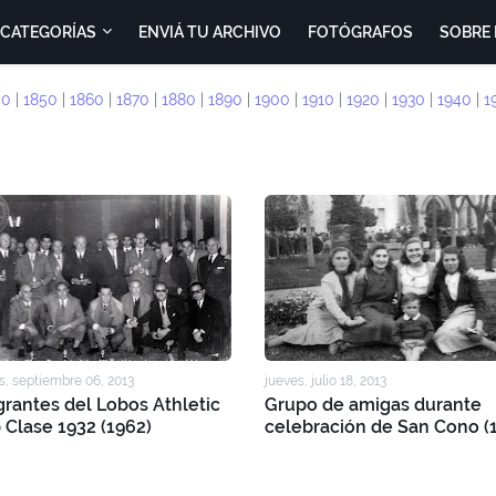
CATEGORÍAS
ENVIÁ TU ARCHIVO
FOTÓGRAFOS
SOBRE 
40
|
1850
|
1860
|
1870
|
1880
|
1890
|
1900
|
1910
|
1920
|
1930
|
1940
|
1
s, septiembre 06, 2013
jueves, julio 18, 2013
grantes del Lobos Athletic
Grupo de amigas durante
 Clase 1932 (1962)
celebración de San Cono (