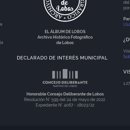
del
por
Par
ía
Us
EL ÁLBUM DE LOBOS
Archivo Histórico Fotográfico
¿D
la
de Lobos
Vis
Sob
DECLARADO DE INTERÉS MUNICIPAL
VI
1,2
Honorable Consejo Deliberante de Lobos
Resolución N° 599 del 24 de mayo de 2022.
Expediente N° 4067 - 18023/22