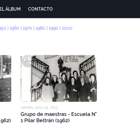
EL ÁLBUM
CONTACTO
950
|
1960
|
1970
|
1980
|
1990
|
2000
viernes, junio 14, 2013
Grupo de maestras - Escuela N°
1962)
1 Pilar Beltrán (1962)