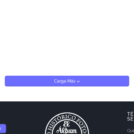
Carga Más
TÉ
SE
Que