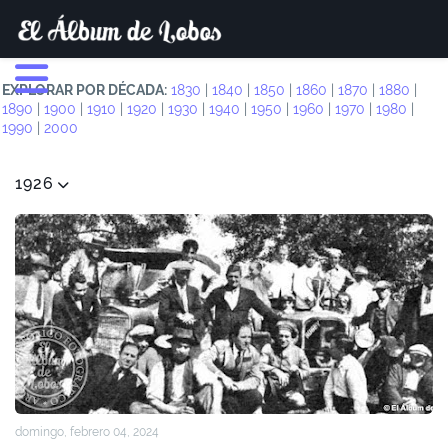
EXPLORAR POR DÉCADA:
1830
|
1840
|
1850
|
1860
|
1870
|
1880
|
1890
|
1900
|
1910
|
1920
|
1930
|
1940
|
1950
|
1960
|
1970
|
1980
|
1990
|
2000
1926
domingo, febrero 04, 2024