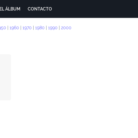
EL ÁLBUM
CONTACTO
950
|
1960
|
1970
|
1980
|
1990
|
2000