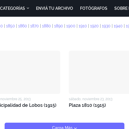
CATEGORÍAS
ENVIÁ TU ARCHIVO
FOTÓGRAFOS
SOBRE 
40
|
1850
|
1860
|
1870
|
1880
|
1890
|
1900
|
1910
|
1920
|
1930
|
1940
|
1
 noviembre 25, 2013
sábado, noviembre 23, 2013
cipalidad de Lobos (1915)
Plaza 1810 (1915)
Carga Más