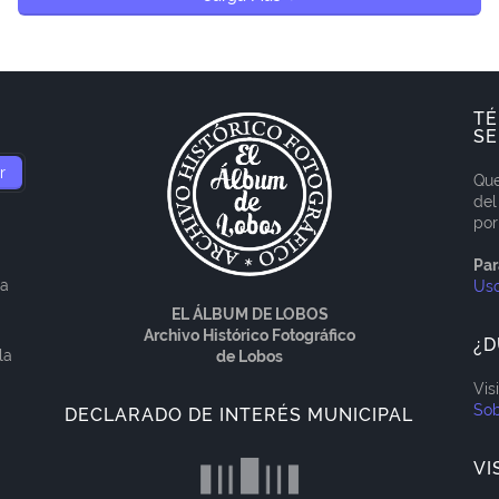
TÉ
SE
Que
del
por
Par
ía
Us
EL ÁLBUM DE LOBOS
Archivo Histórico Fotográfico
¿D
la
de Lobos
Vis
Sob
DECLARADO DE INTERÉS MUNICIPAL
VI