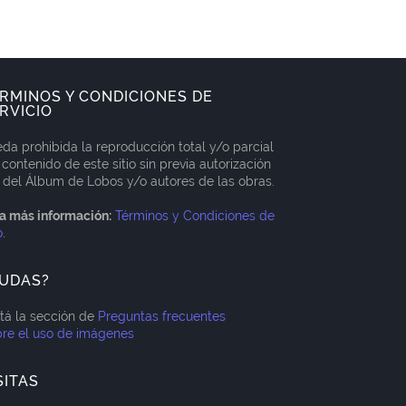
RMINOS Y CONDICIONES DE
RVICIO
da prohibida la reproducción total y/o parcial
 contenido de este sitio sin previa autorización
 del Álbum de Lobos y/o autores de las obras.
a más información:
Términos y Condiciones de
o
.
UDAS?
itá la sección de
Preguntas frecuentes
re el uso de imágenes
SITAS