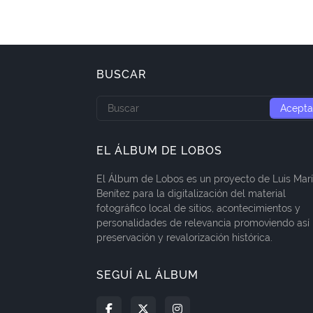
BUSCAR
EL ÁLBUM DE LOBOS
El Álbum de Lobos es un proyecto de Luis Mar
Benítez para la digitalización del material
fotográfico local de sitios, acontecimientos y
personalidades de relevancia promoviendo así 
preservación y revalorización histórica.
SEGUÍ AL ÁLBUM