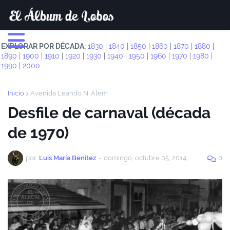
EXPLORAR POR DÉCADA:
1830
|
1840
|
1850
|
1860
|
1870
|
1880
|
1890
|
1900
|
1910
|
1920
|
1930
|
1940
|
1950
|
1960
|
1970
|
1980
|
1990
|
2000
Inicio
Avenida Leando N. Alem
Desfile de carnaval (década
de 1970)
por
Luis María Benítez
-
domingo, octubre 05, 2014
0