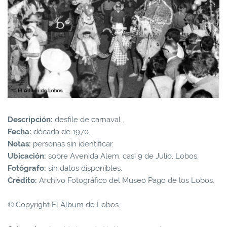
Descripción:
desfile de carnaval .
Fecha:
década de 1970.
Notas:
personas sin identificar.
Ubicación:
sobre Avenida Alem, casi 9 de Julio, Lobos.
Fotógrafo:
sin datos disponibles.
Crédito:
Archivo Fotográfico del Museo Pago de los Lobos.
© Copyright El Álbum de Lobos.