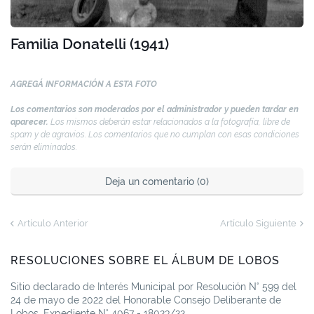
Familia Donatelli (1941)
AGREGÁ INFORMACIÓN A ESTA FOTO
Los comentarios son moderados por el administrador y pueden tardar en
aparecer.
Los mismos deberán estar relacionados a la fotografía, libre de
spam y de agravios. Los comentarios que no cumplan con esas condiciones
serán eliminados.
Deja un comentario (0)
Artículo Anterior
Artículo Siguiente
RESOLUCIONES SOBRE EL ÁLBUM DE LOBOS
Sitio declarado de Interés Municipal por Resolución N° 599 del
24 de mayo de 2022 del Honorable Consejo Deliberante de
Lobos. Expediente N° 4067 - 18023/22